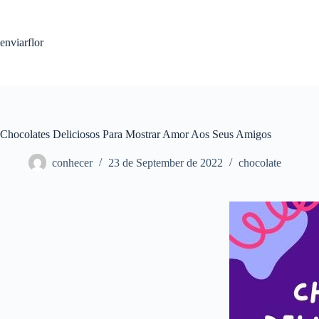
S
k
i
enviarflor
p
t
o
c
o
n
t
Chocolates Deliciosos Para Mostrar Amor Aos Seus Amigos
e
n
conhecer
23 de September de 2022
chocolate
t