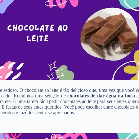
sedoso. O chocolate ao leite é tão delicioso que, uma vez que você c
ão cedo. Reunimos uma seleção de
chocolates de dar água na boca
a
ra ele. É uma tarefa fácil pedir chocolates ao leite para seus entes que
 festas de seus entes queridos. Você pode escolher entre chocolates de
eridos e fazê-los sentir-se apreciados.