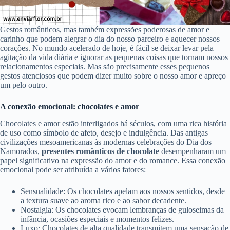
Gestos românticos, mas também expressões poderosas de amor e
carinho que podem alegrar o dia do nosso parceiro e aquecer nossos
corações. No mundo acelerado de hoje, é fácil se deixar levar pela
agitação da vida diária e ignorar as pequenas coisas que tornam nossos
relacionamentos especiais. Mas são precisamente esses pequenos
gestos atenciosos que podem dizer muito sobre o nosso amor e apreço
um pelo outro.
A conexão emocional: chocolates e amor
Chocolates e amor estão interligados há séculos, com uma rica história
de uso como símbolo de afeto, desejo e indulgência. Das antigas
civilizações mesoamericanas às modernas celebrações do Dia dos
Namorados,
presentes românticos de chocolate
desempenharam um
papel significativo na expressão do amor e do romance. Essa conexão
emocional pode ser atribuída a vários fatores:
Sensualidade: Os chocolates apelam aos nossos sentidos, desde
a textura suave ao aroma rico e ao sabor decadente.
Nostalgia: Os chocolates evocam lembranças de guloseimas da
infância, ocasiões especiais e momentos felizes.
Luxo: Chocolates de alta qualidade transmitem uma sensação de