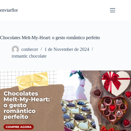
S
enviarflor
k
i
p
t
o
c
Chocolates Melt-My-Heart: o gesto romântico perfeito
o
n
conhecer
1 de November de 2024
t
romantic chocolate
e
n
t