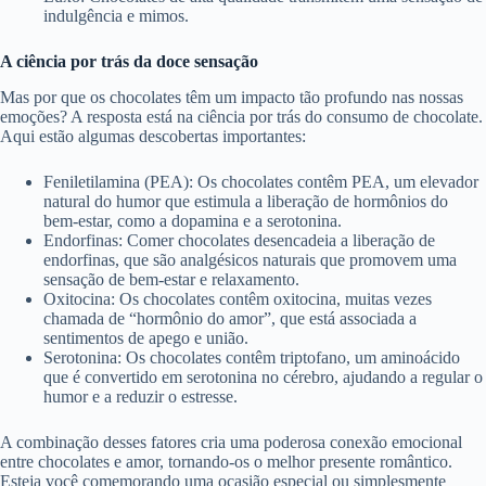
indulgência e mimos.
A ciência por trás da doce sensação
Mas por que os chocolates têm um impacto tão profundo nas nossas
emoções? A resposta está na ciência por trás do consumo de chocolate.
Aqui estão algumas descobertas importantes:
Feniletilamina (PEA): Os chocolates contêm PEA, um elevador
natural do humor que estimula a liberação de hormônios do
bem-estar, como a dopamina e a serotonina.
Endorfinas: Comer chocolates desencadeia a liberação de
endorfinas, que são analgésicos naturais que promovem uma
sensação de bem-estar e relaxamento.
Oxitocina: Os chocolates contêm oxitocina, muitas vezes
chamada de “hormônio do amor”, que está associada a
sentimentos de apego e união.
Serotonina: Os chocolates contêm triptofano, um aminoácido
que é convertido em serotonina no cérebro, ajudando a regular o
humor e a reduzir o estresse.
A combinação desses fatores cria uma poderosa conexão emocional
entre chocolates e amor, tornando-os o melhor presente romântico.
Esteja você comemorando uma ocasião especial ou simplesmente