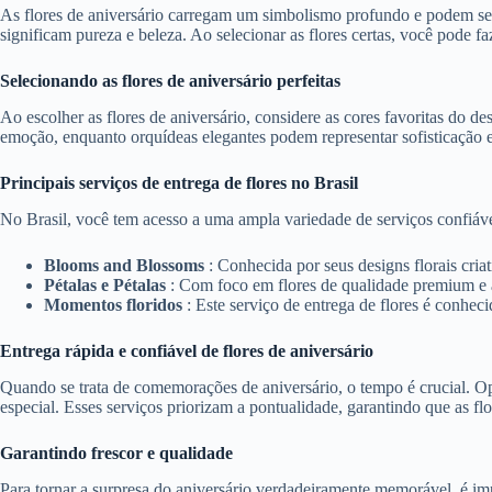
As flores de aniversário carregam um simbolismo profundo e podem ser 
significam pureza e beleza. Ao selecionar as flores certas, você pode fa
Selecionando as flores de aniversário perfeitas
Ao escolher as flores de aniversário, considere as cores favoritas do d
emoção, enquanto orquídeas elegantes podem representar sofisticação e
Principais serviços de entrega de flores no Brasil
No Brasil, você tem acesso a uma ampla variedade de serviços confiávei
Blooms and Blossoms
: Conhecida por seus designs florais cria
Pétalas e Pétalas
: Com foco em flores de qualidade premium e 
Momentos floridos
: Este serviço de entrega de flores é conhec
Entrega rápida e confiável de flores de aniversário
Quando se trata de comemorações de aniversário, o tempo é crucial. Opt
especial. Esses serviços priorizam a pontualidade, garantindo que as fl
Garantindo frescor e qualidade
Para tornar a surpresa do aniversário verdadeiramente memorável, é imp