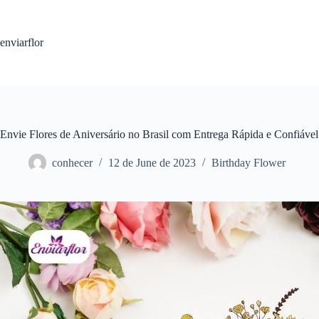
S
k
i
enviarflor
p
t
o
c
o
n
t
Envie Flores de Aniversário no Brasil com Entrega Rápida e Confiável
e
n
conhecer
12 de June de 2023
Birthday Flower
t