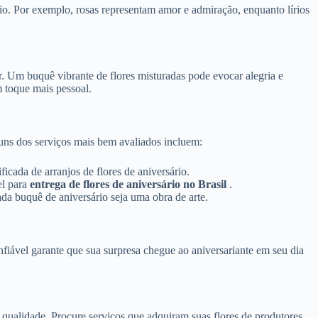
io. Por exemplo, rosas representam amor e admiração, enquanto lírios
ir. Um buquê vibrante de flores misturadas pode evocar alegria e
m toque mais pessoal.
guns dos serviços mais bem avaliados incluem:
icada de arranjos de flores de aniversário.
el para
entrega de flores de aniversário no Brasil
.
ada buquê de aniversário seja uma obra de arte.
nfiável garante que sua surpresa chegue ao aniversariante em seu dia
e qualidade. Procure serviços que adquiram suas flores de produtores