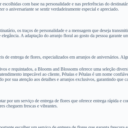
escolhidas com base na personalidade e nas preferências do destinatár
zer o aniversariante se sentir verdadeiramente especial e apreciado.
estinatário, os traços de personalidade e a mensagem que deseja transmit
 elegância. A adaptação do arranjo floral ao gosto da pessoa garante u
s de entrega de flores, especializados em arranjos de aniversários. Al
tivos e requintados, a Blooms and Blossoms oferece uma seleção diversif
atendimento impecável ao cliente, Pétalas e Pétalas é um nome confiáv
ido por sua atenção aos detalhes e arranjos exclusivos, garantindo que c
ar por um serviço de entrega de flores que oferece entrega rápida e co
ores cheguem frescas e vibrantes.
ortante escolher um serviço de entrega de flores que garanta frescura 