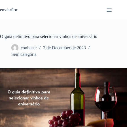
S
enviarflor
k
i
p
t
o
c
O guia definitivo para selecionar vinhos de aniversário
o
n
conhecer
7 de December de 2023
t
Sem categoria
e
n
t