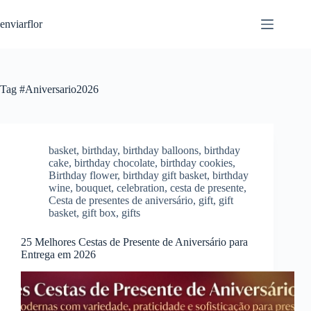
S
enviarflor
k
i
p
t
o
c
Tag
#Aniversario2026
o
n
t
e
n
basket
,
birthday
,
birthday balloons
,
birthday
t
cake
,
birthday chocolate
,
birthday cookies
,
Birthday flower
,
birthday gift basket
,
birthday
wine
,
bouquet
,
celebration
,
cesta de presente
,
Cesta de presentes de aniversário
,
gift
,
gift
basket
,
gift box
,
gifts
25 Melhores Cestas de Presente de Aniversário para
Entrega em 2026