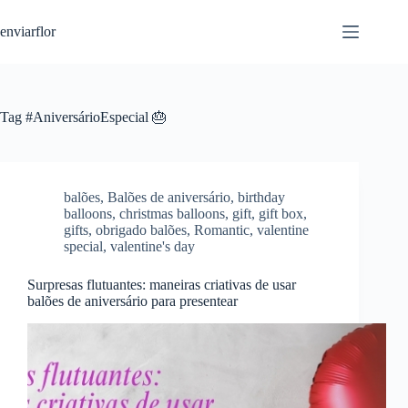
S
enviarflor
k
i
p
t
o
c
Tag
#AniversárioEspecial 🎂
o
n
t
e
n
balões
,
Balões de aniversário
,
birthday
t
balloons
,
christmas balloons
,
gift
,
gift box
,
gifts
,
obrigado balões
,
Romantic
,
valentine
special
,
valentine's day
Surpresas flutuantes: maneiras criativas de usar
balões de aniversário para presentear