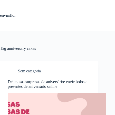
S
k
i
enviarflor
p
t
o
c
o
n
t
Tag
anniversary cakes
e
n
t
Sem categoria
Deliciosas surpresas de aniversário: envie bolos e
presentes de aniversário online