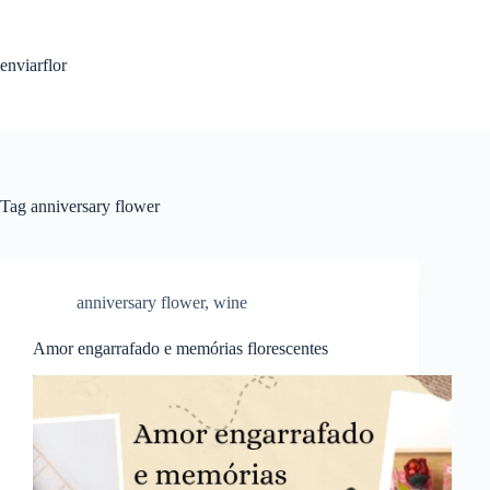
S
k
i
enviarflor
p
t
o
c
o
n
t
Tag
anniversary flower
e
n
t
anniversary flower
,
wine
Amor engarrafado e memórias florescentes