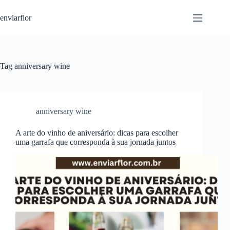
S
enviarflor
k
i
p
t
o
c
Tag
anniversary wine
o
n
t
e
n
anniversary wine
t
A arte do vinho de aniversário: dicas para escolher
uma garrafa que corresponda à sua jornada juntos