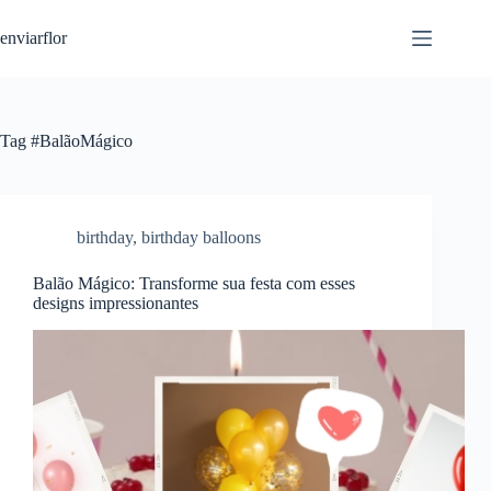
S
enviarflor
k
i
p
t
o
c
Tag
#BalãoMágico
o
n
t
e
n
birthday
,
birthday balloons
t
Balão Mágico: Transforme sua festa com esses
designs impressionantes