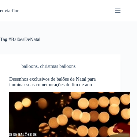
S
enviarflor
k
i
p
t
o
c
Tag
#BalõesDeNatal
o
n
t
e
n
balloons
,
christmas balloons
t
Desenhos exclusivos de balões de Natal para
iluminar suas comemorações de fim de ano