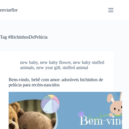
S
enviarflor
k
i
p
t
o
c
Tag
#BichinhosDePelúcia
o
n
t
e
n
new baby
,
new baby flower
,
new baby stuffed
t
animals
,
new year gift
,
stuffed animal
Bem-vindo, bebê com amor: adoráveis ​​bichinhos de
pelúcia para recém-nascidos