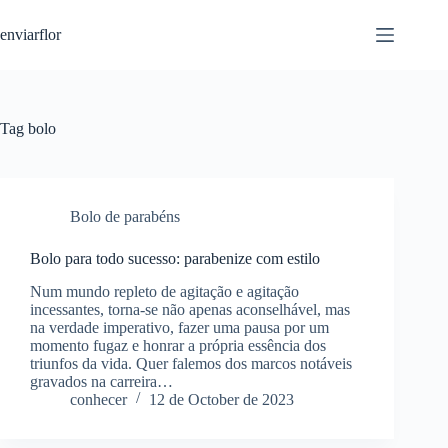
S
enviarflor
k
i
p
t
o
c
Tag
bolo
o
n
t
e
n
Bolo de parabéns
t
Bolo para todo sucesso: parabenize com estilo
Num mundo repleto de agitação e agitação
incessantes, torna-se não apenas aconselhável, mas
na verdade imperativo, fazer uma pausa por um
momento fugaz e honrar a própria essência dos
triunfos da vida. Quer falemos dos marcos notáveis
gravados na carreira…
conhecer
12 de October de 2023