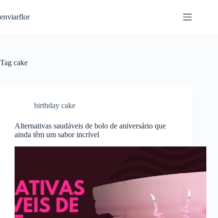
S
enviarflor
k
i
p
t
o
c
Tag
cake
o
n
t
e
n
birthday cake
t
Alternativas saudáveis ​​de bolo de aniversário que
ainda têm um sabor incrível