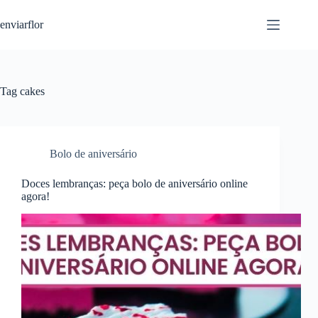
S
enviarflor
k
i
p
t
o
c
Tag
cakes
o
n
t
e
n
Bolo de aniversário
t
Doces lembranças: peça bolo de aniversário online
agora!