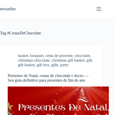
S
enviarflor
k
i
p
t
o
c
Tag
#CestasDeChocolate
o
n
t
e
n
basket
,
bouquet
,
cesta de presente
,
chocolate
,
t
christmas chocolate
,
christmas gift basket
,
gift
,
gift basket
,
gift box
,
gifts
,
party
Presentes de Natal, cestas de chocolate e doces —
Seu guia definitivo para presentes de fim de ano