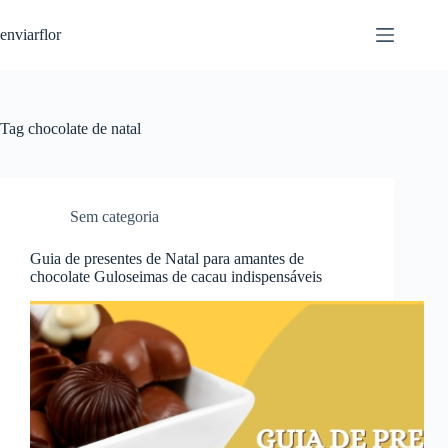
S
enviarflor
k
i
p
t
o
c
Tag
chocolate de natal
o
n
t
e
n
Sem categoria
t
Guia de presentes de Natal para amantes de
chocolate Guloseimas de cacau indispensáveis