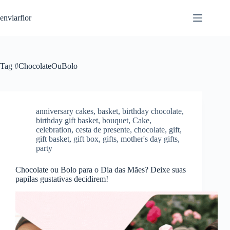
S
enviarflor
k
i
p
t
o
c
Tag
#ChocolateOuBolo
o
n
t
e
n
anniversary cakes
,
basket
,
birthday chocolate
,
t
birthday gift basket
,
bouquet
,
Cake
,
celebration
,
cesta de presente
,
chocolate
,
gift
,
gift basket
,
gift box
,
gifts
,
mother's day gifts
,
party
Chocolate ou Bolo para o Dia das Mães? Deixe suas
papilas gustativas decidirem!