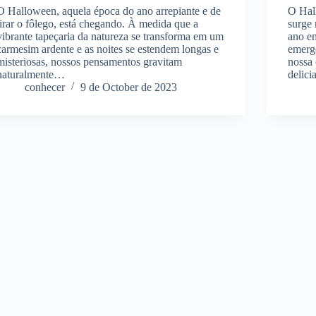
O Halloween, aquela época do ano arrepiante e de
O Hall
tirar o fôlego, está chegando. À medida que a
surge 
vibrante tapeçaria da natureza se transforma em um
ano em
carmesim ardente e as noites se estendem longas e
emerg
misteriosas, nossos pensamentos gravitam
nossa 
naturalmente…
delic
conhecer
9 de October de 2023