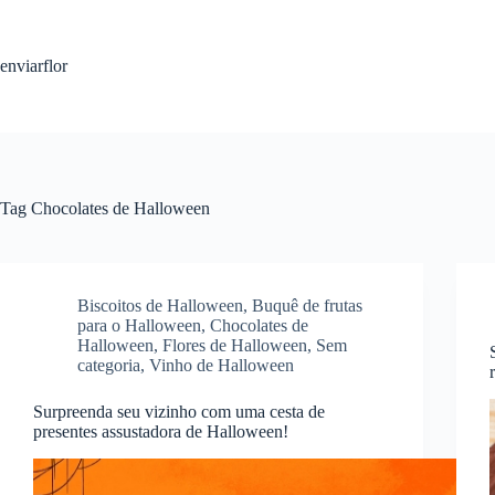
S
k
i
enviarflor
p
t
o
c
o
n
t
Tag
Chocolates de Halloween
e
n
t
Biscoitos de Halloween
,
Buquê de frutas
para o Halloween
,
Chocolates de
Halloween
,
Flores de Halloween
,
Sem
categoria
,
Vinho de Halloween
Surpreenda seu vizinho com uma cesta de
presentes assustadora de Halloween!