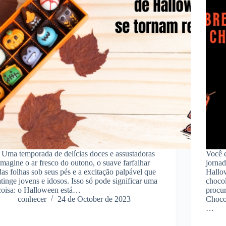
Uma temporada de delícias doces e assustadoras
Você 
Imagine o ar fresco do outono, o suave farfalhar
jornad
das folhas sob seus pés e a excitação palpável que
Hallo
atinge jovens e idosos. Isso só pode significar uma
chocol
coisa: o Halloween está…
procu
conhecer
24 de October de 2023
Chocol
…