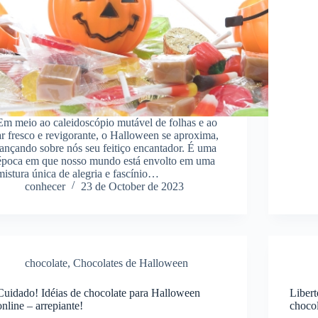
Em meio ao caleidoscópio mutável de folhas e ao
ar fresco e revigorante, o Halloween se aproxima,
lançando sobre nós seu feitiço encantador. É uma
época em que nosso mundo está envolto em uma
mistura única de alegria e fascínio…
conhecer
23 de October de 2023
chocolate
,
Chocolates de Halloween
Cuidado! Idéias de chocolate para Halloween
Libert
online – arrepiante!
choco