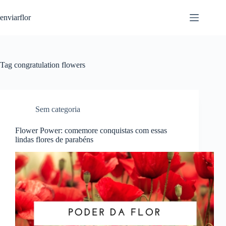
S
enviarflor
k
i
p
t
o
c
Tag
congratulation flowers
o
n
t
e
n
Sem categoria
t
Flower Power: comemore conquistas com essas
lindas flores de parabéns