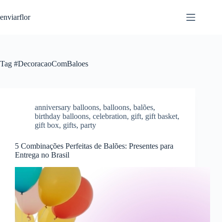
S
enviarflor
k
i
p
t
o
c
Tag
#DecoracaoComBaloes
o
n
t
e
n
anniversary balloons
,
balloons
,
balões
,
t
birthday balloons
,
celebration
,
gift
,
gift basket
,
gift box
,
gifts
,
party
5 Combinações Perfeitas de Balões: Presentes para
Entrega no Brasil