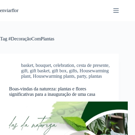
S
enviarflor
k
i
p
t
o
c
Tag
#DecoraçãoComPlantas
o
n
t
e
n
basket
,
bouquet
,
celebration
,
cesta de presente
,
t
gift
,
gift basket
,
gift box
,
gifts
,
Housewarming
plant
,
Housewarming plants
,
party
,
plantas
Boas-vindas da natureza: plantas e flores
significativas para a inauguração de uma casa