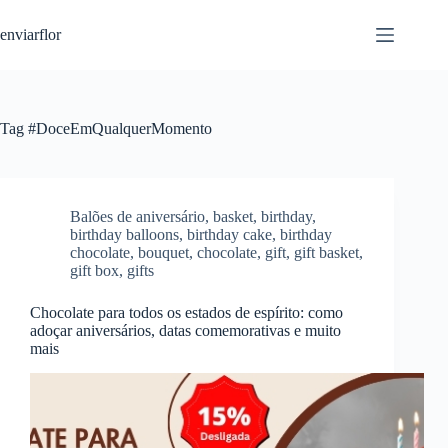
S
enviarflor
k
i
p
t
o
c
Tag
#DoceEmQualquerMomento
o
n
t
e
n
Balões de aniversário
,
basket
,
birthday
,
t
birthday balloons
,
birthday cake
,
birthday
chocolate
,
bouquet
,
chocolate
,
gift
,
gift basket
,
gift box
,
gifts
Chocolate para todos os estados de espírito: como
adoçar aniversários, datas comemorativas e muito
mais