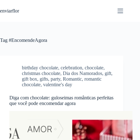
S
enviarflor
k
i
p
t
o
c
Tag
#EncomendeAgora
o
n
t
e
n
birthday chocolate
,
celebration
,
chocolate
,
t
christmas chocolate
,
Dia dos Namorados
,
gift
,
gift box
,
gifts
,
party
,
Romantic
,
romantic
chocolate
,
valentine's day
Diga com chocolate: guloseimas românticas perfeitas
que você pode encomendar agora