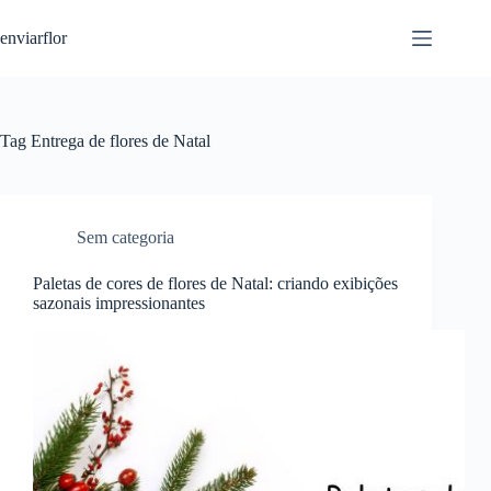
S
enviarflor
k
i
p
t
o
c
Tag
Entrega de flores de Natal
o
n
t
e
n
Sem categoria
t
Paletas de cores de flores de Natal: criando exibições
sazonais impressionantes