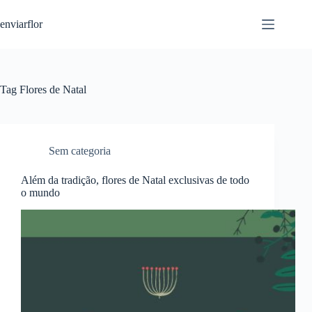
S
enviarflor
k
i
p
t
o
c
Tag
Flores de Natal
o
n
t
e
n
Sem categoria
t
Além da tradição, flores de Natal exclusivas de todo
o mundo