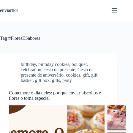
S
enviarflor
k
i
p
t
o
c
Tag
#FloresESabores
o
n
t
e
n
birthday
,
birthday cookies
,
bouquet
,
t
celebration
,
cesta de presente
,
Cesta de
presente de aniversário
,
cookies
,
gift
,
gift
basket
,
gift box
,
gifts
,
party
Comemore o dia deles: por que enviar biscoitos e
flores o torna especial