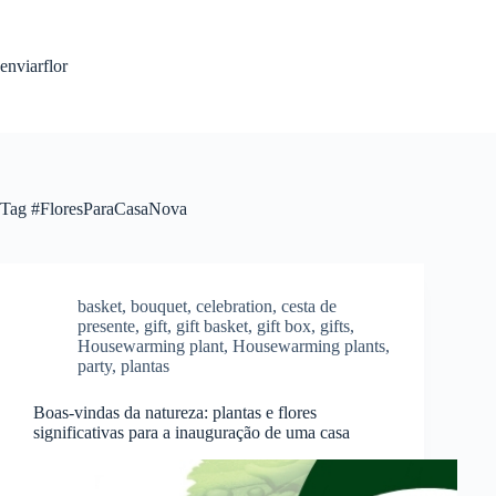
S
k
i
enviarflor
p
t
o
c
o
n
t
Tag
#FloresParaCasaNova
e
n
t
basket
,
bouquet
,
celebration
,
cesta de
presente
,
gift
,
gift basket
,
gift box
,
gifts
,
Housewarming plant
,
Housewarming plants
,
party
,
plantas
Boas-vindas da natureza: plantas e flores
significativas para a inauguração de uma casa