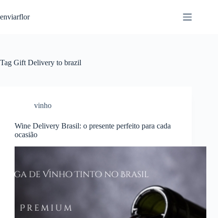
S
enviarflor
k
i
p
t
o
c
Tag
Gift Delivery to brazil
o
n
t
e
n
vinho
t
Wine Delivery Brasil: o presente perfeito para cada
ocasião