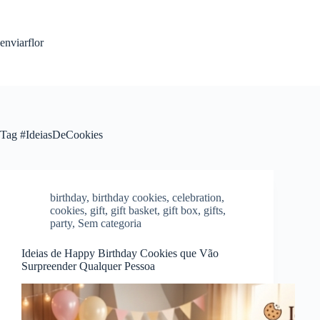
S
k
i
enviarflor
p
t
o
c
o
n
t
Tag
#IdeiasDeCookies
e
n
t
birthday
,
birthday cookies
,
celebration
,
cookies
,
gift
,
gift basket
,
gift box
,
gifts
,
party
,
Sem categoria
Ideias de Happy Birthday Cookies que Vão
Surpreender Qualquer Pessoa