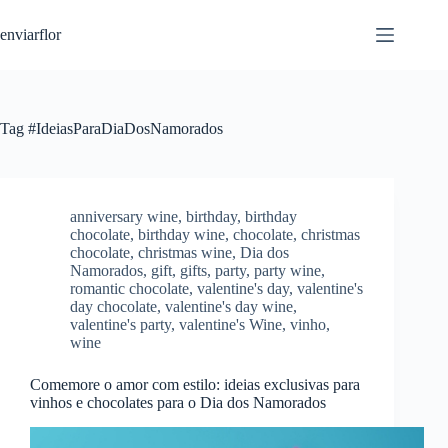
S
enviarflor
k
i
p
t
o
c
Tag
#IdeiasParaDiaDosNamorados
o
n
t
e
n
anniversary wine
,
birthday
,
birthday
t
chocolate
,
birthday wine
,
chocolate
,
christmas
chocolate
,
christmas wine
,
Dia dos
Namorados
,
gift
,
gifts
,
party
,
party wine
,
romantic chocolate
,
valentine's day
,
valentine's
day chocolate
,
valentine's day wine
,
valentine's party
,
valentine's Wine
,
vinho
,
wine
Comemore o amor com estilo: ideias exclusivas para
vinhos e chocolates para o Dia dos Namorados