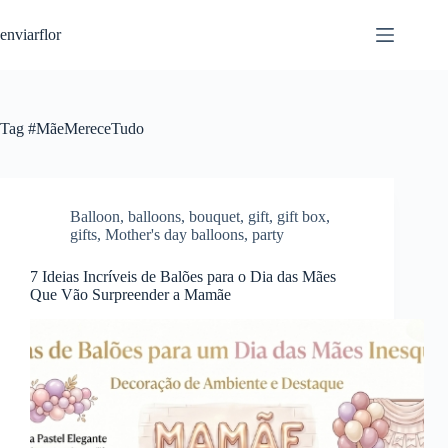
S
enviarflor
k
i
p
t
o
c
Tag
#MãeMereceTudo
o
n
t
e
n
Balloon
,
balloons
,
bouquet
,
gift
,
gift box
,
t
gifts
,
Mother's day balloons
,
party
7 Ideias Incríveis de Balões para o Dia das Mães
Que Vão Surpreender a Mamãe