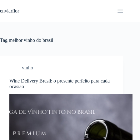
S
enviarflor
k
i
p
t
o
c
Tag
melhor vinho do brasil
o
n
t
e
n
vinho
t
Wine Delivery Brasil: o presente perfeito para cada
ocasião