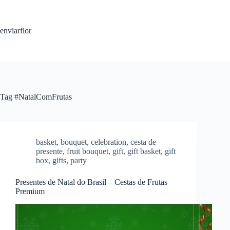
S
k
i
enviarflor
p
t
o
c
o
n
t
Tag
#NatalComFrutas
e
n
t
basket
,
bouquet
,
celebration
,
cesta de
presente
,
fruit bouquet
,
gift
,
gift basket
,
gift
box
,
gifts
,
party
Presentes de Natal do Brasil – Cestas de Frutas
Premium