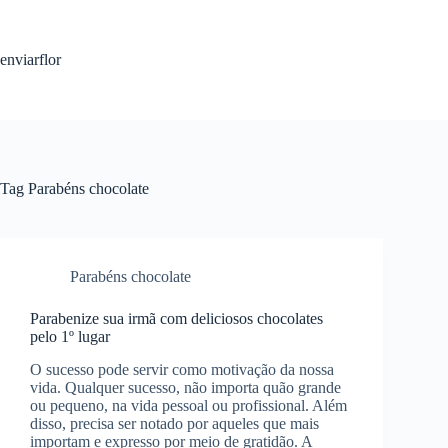
S
k
i
enviarflor
p
t
o
c
o
n
t
Tag
Parabéns chocolate
e
n
t
Parabéns chocolate
Parabenize sua irmã com deliciosos chocolates
pelo 1º lugar
O sucesso pode servir como motivação da nossa
vida. Qualquer sucesso, não importa quão grande
ou pequeno, na vida pessoal ou profissional. Além
disso, precisa ser notado por aqueles que mais
importam e expresso por meio de gratidão. A