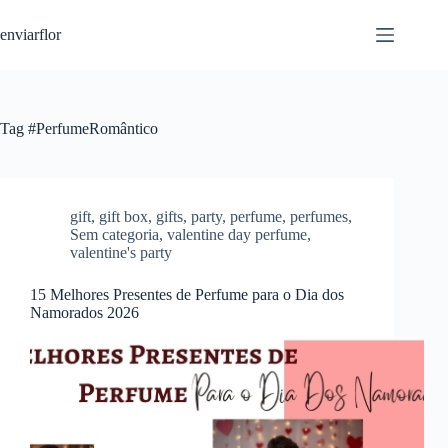
S
enviarflor
k
i
p
t
o
c
Tag
#PerfumeRomântico
o
n
t
e
n
gift
,
gift box
,
gifts
,
party
,
perfume
,
perfumes
,
t
Sem categoria
,
valentine day perfume
,
valentine's party
15 Melhores Presentes de Perfume para o Dia dos
Namorados 2026