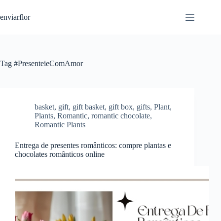
S
enviarflor
k
i
p
t
o
c
Tag
#PresenteieComAmor
o
n
t
e
n
basket
,
gift
,
gift basket
,
gift box
,
gifts
,
Plant
,
t
Plants
,
Romantic
,
romantic chocolate
,
Romantic Plants
Entrega de presentes românticos: compre plantas e
chocolates românticos online