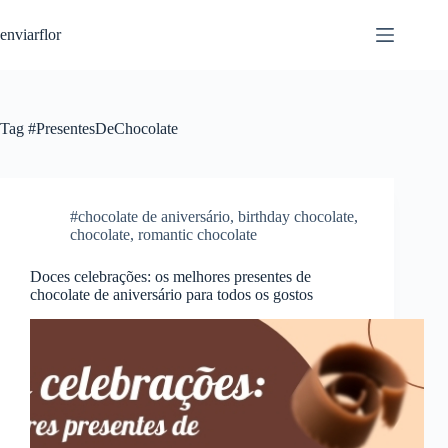
S
enviarflor
k
i
p
t
o
c
Tag
#PresentesDeChocolate
o
n
t
e
n
#chocolate de aniversário
,
birthday chocolate
,
t
chocolate
,
romantic chocolate
Doces celebrações: os melhores presentes de
chocolate de aniversário para todos os gostos