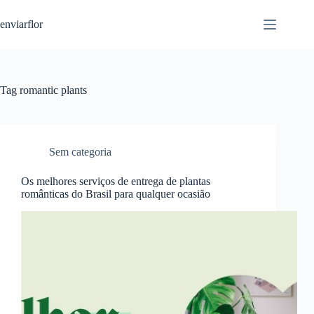
S
enviarflor
k
i
p
t
o
c
Tag
romantic plants
o
n
t
e
n
Sem categoria
t
Os melhores serviços de entrega de plantas
românticas do Brasil para qualquer ocasião