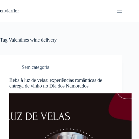
S
enviarflor
k
i
p
t
o
c
Tag
Valentines wine delivery
o
n
t
e
n
Sem categoria
t
Beba à luz de velas: experiências românticas de
entrega de vinho no Dia dos Namorados