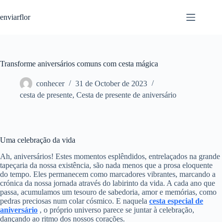
S
enviarflor
k
i
p
t
o
c
Transforme aniversários comuns com cesta mágica
o
n
conhecer
31 de October de 2023
t
cesta de presente
,
Cesta de presente de aniversário
e
n
t
Uma celebração da vida
Ah, aniversários! Estes momentos esplêndidos, entrelaçados na grande
tapeçaria da nossa existência, são nada menos que a prosa eloquente
do tempo. Eles permanecem como marcadores vibrantes, marcando a
crónica da nossa jornada através do labirinto da vida. A cada ano que
passa, acumulamos um tesouro de sabedoria, amor e memórias, como
pedras preciosas num colar cósmico. E naquela
cesta especial de
aniversário
, o próprio universo parece se juntar à celebração,
dançando ao ritmo dos nossos corações.