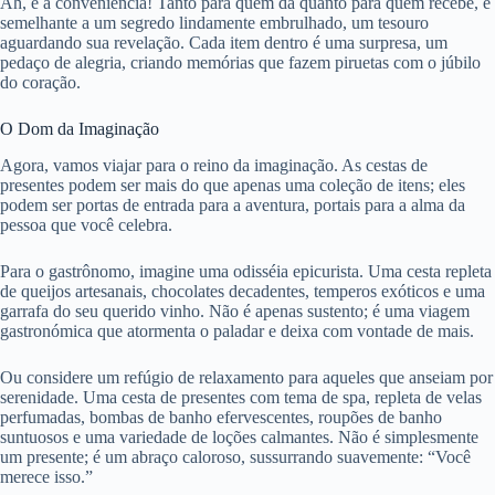
Ah, e a conveniência! Tanto para quem dá quanto para quem recebe, é
semelhante a um segredo lindamente embrulhado, um tesouro
aguardando sua revelação. Cada item dentro é uma surpresa, um
pedaço de alegria, criando memórias que fazem piruetas com o júbilo
do coração.
O Dom da Imaginação
Agora, vamos viajar para o reino da imaginação. As cestas de
presentes podem ser mais do que apenas uma coleção de itens; eles
podem ser portas de entrada para a aventura, portais para a alma da
pessoa que você celebra.
Para o gastrônomo, imagine uma odisséia epicurista. Uma cesta repleta
de queijos artesanais, chocolates decadentes, temperos exóticos e uma
garrafa do seu querido vinho. Não é apenas sustento; é uma viagem
gastronómica que atormenta o paladar e deixa com vontade de mais.
Ou considere um refúgio de relaxamento para aqueles que anseiam por
serenidade. Uma cesta de presentes com tema de spa, repleta de velas
perfumadas, bombas de banho efervescentes, roupões de banho
suntuosos e uma variedade de loções calmantes. Não é simplesmente
um presente; é um abraço caloroso, sussurrando suavemente: “Você
merece isso.”