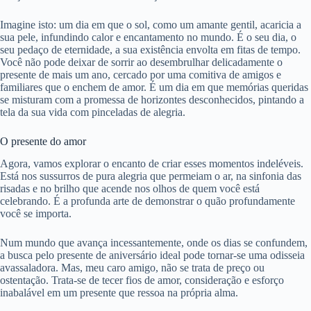
Imagine isto: um dia em que o sol, como um amante gentil, acaricia a
sua pele, infundindo calor e encantamento no mundo. É o seu dia, o
seu pedaço de eternidade, a sua existência envolta em fitas de tempo.
Você não pode deixar de sorrir ao desembrulhar delicadamente o
presente de mais um ano, cercado por uma comitiva de amigos e
familiares que o enchem de amor. É um dia em que memórias queridas
se misturam com a promessa de horizontes desconhecidos, pintando a
tela da sua vida com pinceladas de alegria.
O presente do amor
Agora, vamos explorar o encanto de criar esses momentos indeléveis.
Está nos sussurros de pura alegria que permeiam o ar, na sinfonia das
risadas e no brilho que acende nos olhos de quem você está
celebrando. É a profunda arte de demonstrar o quão profundamente
você se importa.
Num mundo que avança incessantemente, onde os dias se confundem,
a busca pelo presente de aniversário ideal pode tornar-se uma odisseia
avassaladora. Mas, meu caro amigo, não se trata de preço ou
ostentação. Trata-se de tecer fios de amor, consideração e esforço
inabalável em um presente que ressoa na própria alma.