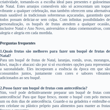
criatividade, tornando-os a escolha ideal para presentes e guloseimas
de Natal. Estes arranjos comestíveis não só acrescentam um toque
vibrante a qualquer celebração, mas também oferecem uma alternativa
mais saudável às tradicionais sobremesas açucaradas, garantindo que
todos possam deliciar-se sem culpa. Com infinitas possibilidades de
personalização, os buquês de frutas atendem a qualquer ocasião,
inclusive Natal e Ano Novo, aniversários e datas comemorativas, com
alegria e alegria em cada mordida.
Perguntas frequentes
1.Quais frutas são melhores para fazer um buquê de frutas de
Natal?
Para um buquê de frutas de Natal, laranjas, romãs, uvas, morangos,
kiwi, maçãs e abacaxi são por si só excelentes opções para representar
a sazonalidade. Eles incorporam a essência da época em que são
consumidos juntos, juntamente com cores e sabores vibrantes
adicionados ao seu buquê.
2.Posso fazer um buquê de frutas com antecedência?
Sim, você pode definitivamente preparar um buquê de frutas com
antecedência! Para que fique fresco, monte o buquê com pelo menos
um ou dois dias de antecedência. Guarde-o na geladeira e embrulhe-o
em celofane ou plástico próprio para alimentos para manter as frutas