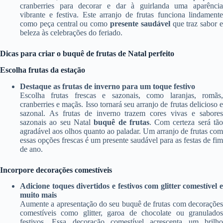
cranberries para decorar e dar à guirlanda uma aparência
vibrante e festiva. Este arranjo de frutas funciona lindamente
como peça central ou como
presente saudável
que traz sabor 
beleza às celebrações do feriado.
Dicas para criar o buquê de frutas de Natal perfeito
Escolha frutas da estação
Destaque as frutas de inverno para um toque festivo
Escolha frutas frescas e sazonais, como laranjas, romãs,
cranberries e maçãs. Isso tornará seu arranjo de frutas delicioso e
sazonal. As frutas de inverno trazem cores vivas e sabores
sazonais ao seu Natal
buquê de frutas
. Com certeza será tã
agradável aos olhos quanto ao paladar. Um arranjo de frutas com
essas opções frescas é um presente saudável para as festas de fim
de ano.
Incorpore decorações comestíveis
Adicione toques divertidos e festivos com glitter comestível e
muito mais
Aumente a apresentação do seu buquê de frutas com decorações
comestíveis como glitter, garoa de chocolate ou granulados
festivos. Essa decoração comestível acrescenta um brilho