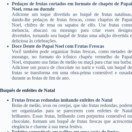
Pedaços de frutas cortados em formato de chapéu de Papai
Noel, rena ou duende
Adicione um toque divertido ao buquê de frutas natalinas,
dando-lhe pedaços de frutas frescas, como chapéus de Papai
Noel, chifres de rena ou sapatos de elfo. Use frutas como
melancia, abacaxi ou morango para criar esses designs
divertidos, tornando seu buquê de frutas uma adição divertida e
deliciosa às celebrações.
Doce Dente do Papai Noel com Frutas Frescas
Você também pode organizar frutas frescas, como metades de
morango, no formato do icônico chapéu vermelho do Papai
Noel, enquanto usa fatias de melão ou maçã para criar sua barba.
Adicione um pouco de chocolate no nariz e voilà, um buquê de
frutas se transforma em uma obra-prima comestível e ousada
durante as festas de fim de ano.
Buquês de enfeites de Natal
Frutas frescas redondas imitando enfeites de Natal
Bolas de melão, uvas ou cerejas, que são frutas redondas, podem
ser organizadas para se parecerem com enfeites de Natal
brilhantes. Essas frutas, brilhando com purpurina comestível ou
chocolate, formam um buquê de frutas frescas que acrescenta
elegância e charme à sua mesa festiva.
Enfeites comestíveis em palitos em uma cesta de frutas