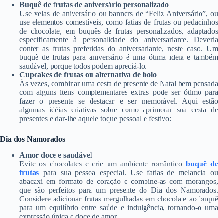
Buquê de frutas de aniversário personalizado
Use velas de aniversário ou banners de “Feliz Aniversário”, ou
use elementos comestíveis, como fatias de frutas ou pedacinhos
de chocolate, em buquês de frutas personalizados, adaptados
especificamente à personalidade do aniversariante. Deveria
conter as frutas preferidas do aniversariante, neste caso. Um
buquê de frutas para aniversário é uma ótima ideia e também
saudável, porque todos podem apreciá-lo.
Cupcakes de frutas ou alternativa de bolo
Às vezes, combinar uma cesta de presente de Natal bem pensada
com alguns itens complementares extras pode ser ótimo para
fazer o presente se destacar e ser memorável. Aqui estão
algumas idéias criativas sobre como aprimorar sua cesta de
presentes e dar-lhe aquele toque pessoal e festivo:
Dia dos Namorados
Amor doce e saudável
Evite os chocolates e crie um ambiente romântico
buquê d
frutas
para sua pessoa especial. Use fatias de melancia ou
abacaxi em formato de coração e combine-as com morangos,
que são perfeitos para um presente do Dia dos Namorados.
Considere adicionar frutas mergulhadas em chocolate ao buquê
para um equilíbrio entre saúde e indulgência, tornando-o uma
expressão única e doce de amor.