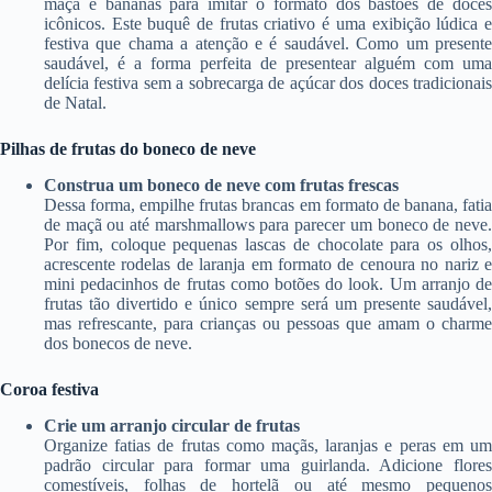
maçã e bananas para imitar o formato dos bastões de doces
icônicos. Este buquê de frutas criativo é uma exibição lúdica e
festiva que chama a atenção e é saudável. Como um presente
saudável, é a forma perfeita de presentear alguém com uma
delícia festiva sem a sobrecarga de açúcar dos doces tradicionais
de Natal.
Pilhas de frutas do boneco de neve
Construa um boneco de neve com frutas frescas
Dessa forma, empilhe frutas brancas em formato de banana, fatia
de maçã ou até marshmallows para parecer um boneco de neve.
Por fim, coloque pequenas lascas de chocolate para os olhos,
acrescente rodelas de laranja em formato de cenoura no nariz e
mini pedacinhos de frutas como botões do look. Um arranjo de
frutas tão divertido e único sempre será um presente saudável,
mas refrescante, para crianças ou pessoas que amam o charme
dos bonecos de neve.
Coroa festiva
Crie um arranjo circular de frutas
Organize fatias de frutas como maçãs, laranjas e peras em um
padrão circular para formar uma guirlanda. Adicione flores
comestíveis, folhas de hortelã ou até mesmo pequenos