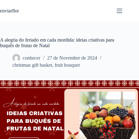
S
enviarflor
k
i
p
t
o
c
A alegria do feriado em cada mordida: ideias criativas para
o
buquês de frutas de Natal
n
t
conhecer
27 de November de 2024
e
christmas gift basket
,
fruit bouquet
n
t