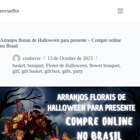
S
enviarflor
k
i
p
t
o
c
Arranjos florais de Halloween para presente – Compre online
o
no Brasil
n
t
conhecer
13 de October de 2025
e
basket
,
bouquet
,
Flores de Halloween
,
flower bouquet
,
n
gift
,
gift basket
,
gift box
,
gifts
,
party
t