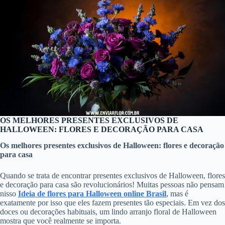
OS MELHORES PRESENTES EXCLUSIVOS DE
HALLOWEEN: FLORES E DECORAÇÃO PARA CASA
Os melhores presentes exclusivos de Halloween: flores e decoração
para casa
Quando se trata de encontrar presentes exclusivos de Halloween, flores
e decoração para casa são revolucionários! Muitas pessoas não pensam
nisso
Ideia de flores para Halloween online Brasil
, mas é
exatamente por isso que eles fazem presentes tão especiais. Em vez dos
doces ou decorações habituais, um lindo arranjo floral de Halloween
mostra que você realmente se importa.