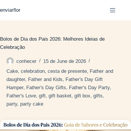
S
enviarflor
k
i
p
Bolos de Dia dos Pais 2026: Melhores Ideias de
t
Celebração
o
c
conhecer
15 de June de 2026
o
Cake
,
celebration
,
cesta de presente
,
Father and
n
daughter
,
Father and Kids
,
Father's Day Gift
t
Hamper
,
Father's Day Gifts
,
Father's Day Party
,
e
Father's Love
,
gift
,
gift basket
,
gift box
,
gifts
,
n
party
,
party cake
t