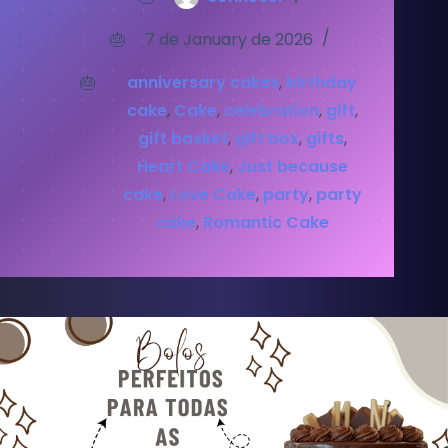
7 de January de 2026
anniversary cakes
,
birthday
cake
,
Cake
,
celebration
,
gift
,
gift basket
,
gift box
,
gifts
,
Heart Cake
,
Just because
cake
,
Love Cake
,
party
,
party
cake
,
Romantic Cake