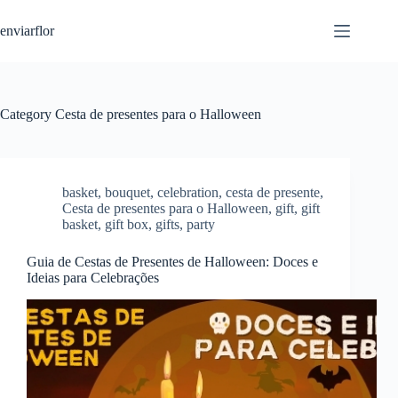
S
enviarflor
k
i
p
t
o
c
Category
Cesta de presentes para o Halloween
o
n
t
e
n
basket
,
bouquet
,
celebration
,
cesta de presente
,
t
Cesta de presentes para o Halloween
,
gift
,
gift
basket
,
gift box
,
gifts
,
party
Guia de Cestas de Presentes de Halloween: Doces e
Ideias para Celebrações