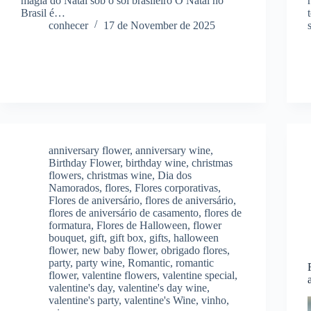
magia do Natal sob o sol brasileiro O Natal no
Brasil é…
conhecer
17 de November de 2025
anniversary flower
,
anniversary wine
,
Birthday Flower
,
birthday wine
,
christmas
flowers
,
christmas wine
,
Dia dos
Namorados
,
flores
,
Flores corporativas
,
Flores de aniversário
,
flores de aniversário
,
flores de aniversário de casamento
,
flores de
formatura
,
Flores de Halloween
,
flower
bouquet
,
gift
,
gift box
,
gifts
,
halloween
flower
,
new baby flower
,
obrigado flores
,
party
,
party wine
,
Romantic
,
romantic
flower
,
valentine flowers
,
valentine special
,
valentine's day
,
valentine's day wine
,
valentine's party
,
valentine's Wine
,
vinho
,