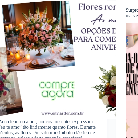
Surpre
mais e
Ao celebrar o amor, poucos presentes expressam
“eu te amo” tão lindamente quanto flores. Durante
séculos, as flores têm sido um símbolo clássico de