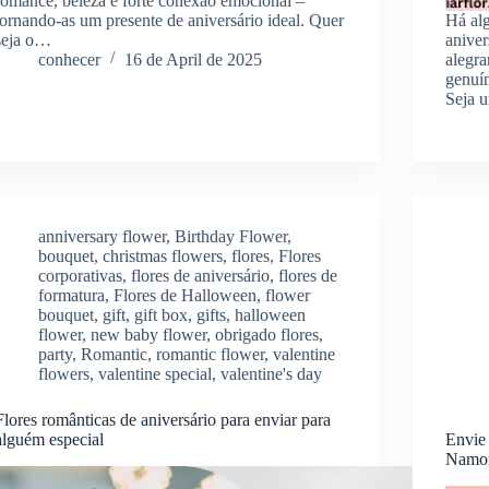
romance, beleza e forte conexão emocional –
tornando-as um presente de aniversário ideal. Quer
Há alg
seja o…
anive
conhecer
16 de April de 2025
alegra
genuín
Seja 
anniversary flower
,
Birthday Flower
,
bouquet
,
christmas flowers
,
flores
,
Flores
corporativas
,
flores de aniversário
,
flores de
formatura
,
Flores de Halloween
,
flower
bouquet
,
gift
,
gift box
,
gifts
,
halloween
flower
,
new baby flower
,
obrigado flores
,
party
,
Romantic
,
romantic flower
,
valentine
flowers
,
valentine special
,
valentine's day
Flores românticas de aniversário para enviar para
alguém especial
Envie 
Namor