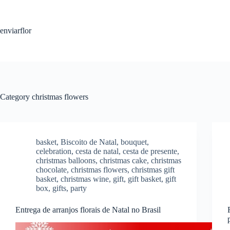
S
k
i
enviarflor
p
t
o
c
o
n
t
Category
christmas flowers
e
n
t
basket
,
Biscoito de Natal
,
bouquet
,
celebration
,
cesta de natal
,
cesta de presente
,
christmas balloons
,
christmas cake
,
christmas
chocolate
,
christmas flowers
,
christmas gift
basket
,
christmas wine
,
gift
,
gift basket
,
gift
box
,
gifts
,
party
Entrega de arranjos florais de Natal no Brasil