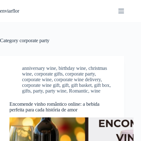
S
enviarflor
k
i
p
t
o
c
Category
corporate party
o
n
t
e
n
anniversary wine
,
birthday wine
,
christmas
t
wine
,
corporate gifts
,
corporate party
,
corporate wine
,
corporate wine delivery
,
corporate wine gift
,
gift
,
gift basket
,
gift box
,
gifts
,
party
,
party wine
,
Romantic
,
wine
Encomende vinho romântico online: a bebida
perfeita para cada história de amor