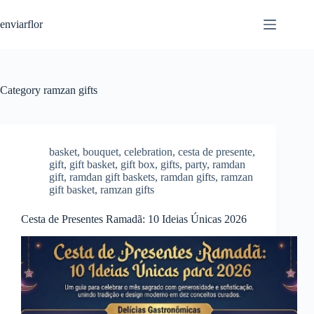
S
enviarflor
k
i
p
t
o
c
Category
ramzan gifts
o
n
t
e
n
basket
,
bouquet
,
celebration
,
cesta de presente
,
t
gift
,
gift basket
,
gift box
,
gifts
,
party
,
ramdan
gift
,
ramdan gift baskets
,
ramdan gifts
,
ramzan
gift basket
,
ramzan gifts
Cesta de Presentes Ramadã: 10 Ideias Únicas 2026