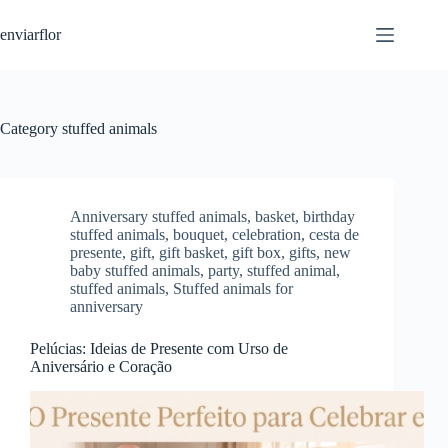
S
enviarflor
k
i
p
t
o
c
Category
stuffed animals
o
n
t
e
n
Anniversary stuffed animals
,
basket
,
birthday
t
stuffed animals
,
bouquet
,
celebration
,
cesta de
presente
,
gift
,
gift basket
,
gift box
,
gifts
,
new
baby stuffed animals
,
party
,
stuffed animal
,
stuffed animals
,
Stuffed animals for
anniversary
Pelúcias: Ideias de Presente com Urso de
Aniversário e Coração